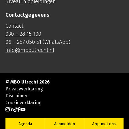
Niveau 4 opleidingen
Contactgegevens
Contact
030 – 28 15 100
06 – 257 050 51
(WhatsApp)
info@mboutrecht.nl
© MBO Utrecht 2026
Privacyverklaring
Disclaimer
Cookieverklaring
Ga naar Instagram
Ga naar LinkedIn
Ga naar TikTok
Ga naar Facebook
Ga naar YouTube
Agenda
Aanmelden
App met ons