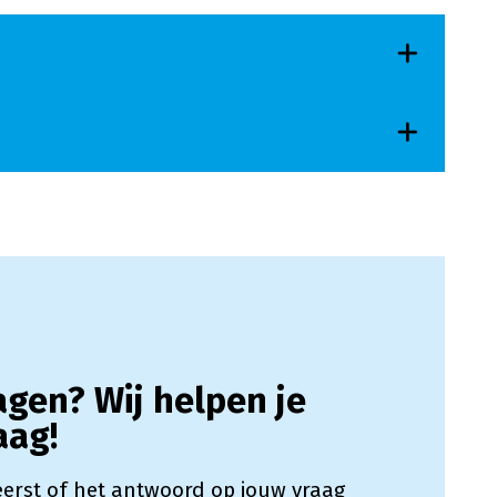
agen? Wij helpen je
aag!
 eerst of het antwoord op jouw vraag