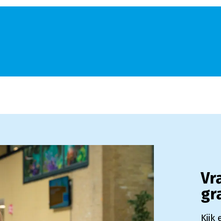
Vr
gr
Kijk