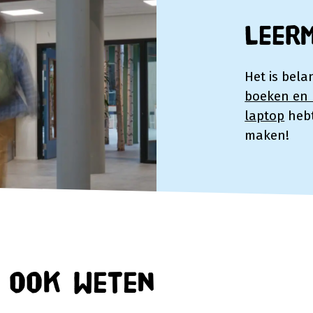
Leer
Het is bela
boeken en l
laptop
hebt
maken!
n ook weten