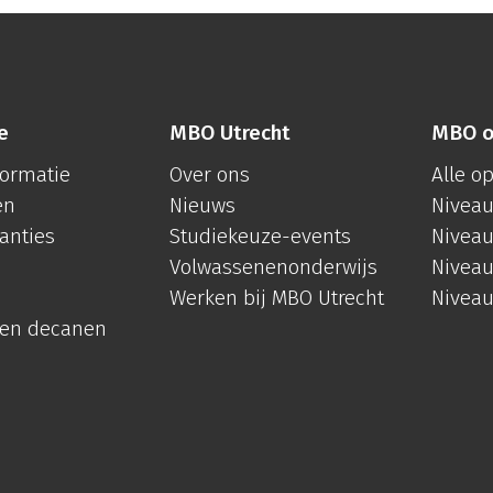
e
MBO Utrecht
MBO o
formatie
Over ons
Alle o
en
Nieuws
Niveau
anties
Studiekeuze-events
Niveau
Volwassenenonderwijs
Niveau
Werken bij MBO Utrecht
Niveau
 en decanen