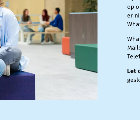
op o
er n
What
Wha
Mail
Tele
Let 
gesl