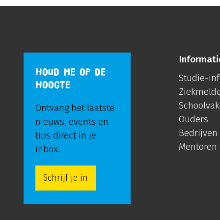
Informati
HOUD ME OP DE
Studie-in
HOOGTE
Ziekmeld
Schoolvak
Ontvang het laatste
Ouders
nieuws, events en
Bedrijven
tips direct in je
Mentoren
inbox.
Schrijf je in