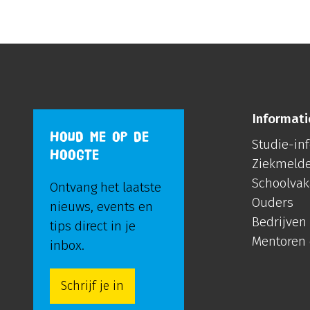
Informati
HOUD ME OP DE
Studie-in
HOOGTE
Ziekmeld
Schoolvak
Ontvang het laatste
Ouders
nieuws, events en
Bedrijven
tips direct in je
Mentoren
inbox.
Schrijf je in