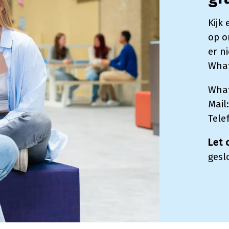
Kijk
op o
er n
What
Wha
Mail
Tele
Let 
gesl