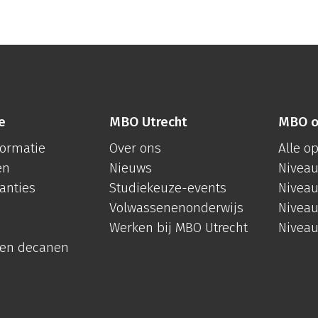
e
MBO Utrecht
MBO o
formatie
Over ons
Alle o
en
Nieuws
Niveau
anties
Studiekeuze-events
Niveau
Volwassenenonderwijs
Niveau
Werken bij MBO Utrecht
Niveau
 en decanen