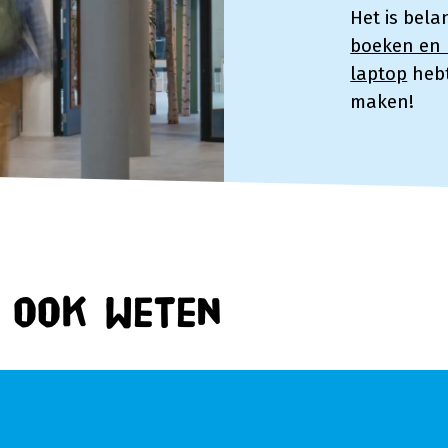
Het is bela
boeken en l
laptop
hebt
maken!
n ook weten