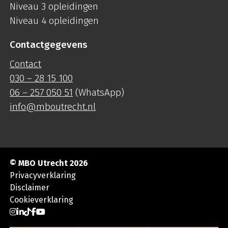
Niveau 3 opleidingen
Niveau 4 opleidingen
Contactgegevens
Contact
030 – 28 15 100
06 – 257 050 51
(WhatsApp)
info@mboutrecht.nl
© MBO Utrecht 2026
Privacyverklaring
Disclaimer
Cookieverklaring
Ga naar Instagram
Ga naar LinkedIn
Ga naar TikTok
Ga naar Facebook
Ga naar YouTube