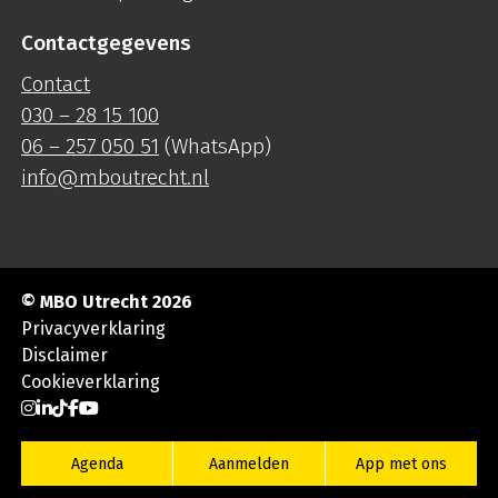
Contactgegevens
Contact
030 – 28 15 100
06 – 257 050 51
(WhatsApp)
info@mboutrecht.nl
© MBO Utrecht 2026
Privacyverklaring
Disclaimer
Cookieverklaring
Ga naar Instagram
Ga naar LinkedIn
Ga naar TikTok
Ga naar Facebook
Ga naar YouTube
Agenda
Aanmelden
App met ons