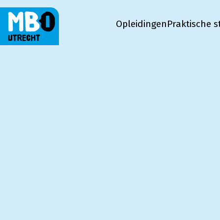
Opleidingen
Praktische s
MBO Utrecht