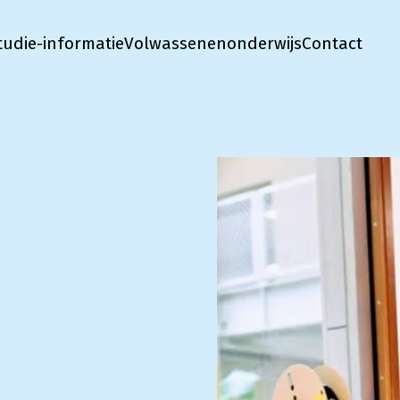
tudie-informatie
Volwassenenonderwijs
Contact