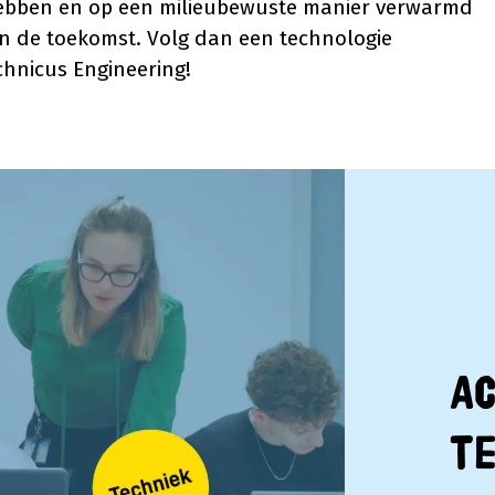
hebben en op een milieubewuste manier verwarmd
an de toekomst. Volg dan een technologie
chnicus Engineering!
A
 video af
t