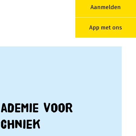
Aanmelden
App met ons
cademie voor
echniek